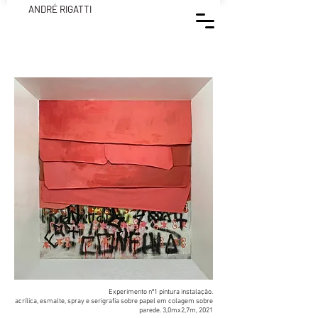
ANDRÉ RIGATTI
Experimento nº1 pintura instalação.
acrílica, esmalte, spray e serigrafia sobre papel em colagem sobre
parede. 3,0mx2,7m, 2021